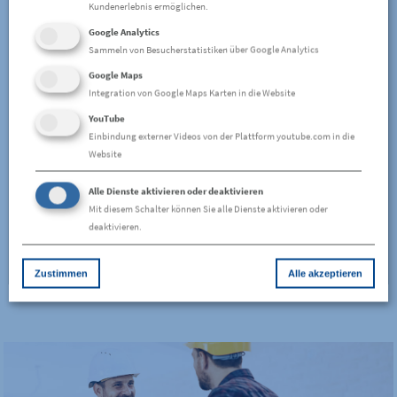
Kundenerlebnis ermöglichen.
Google Analytics
Sammeln von Besucherstatistiken über Google Analytics
Google Maps
Integration von Google Maps Karten in die Website
YouTube
Einbindung externer Videos von der Plattform youtube.com in die
Fliesenarbeiten
Website
Präzise verlegte Wand- und Bodenfliesen für Bad, Küche und
Alle Dienste aktivieren oder deaktivieren
Wohnbereiche – sauber aus einer Hand.
Mit diesem Schalter können Sie alle Dienste aktivieren oder
deaktivieren.
Mehr erfahren
Zustimmen
Alle akzeptieren