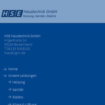
HSE Haustechnik GmbH
Hilgestraße 14
55294 Bodenheim
T 06135 9309100
hse(at)igrn.de
Home
Unsere Leistungen
Heizung
Sanitär
Elektro
Klima & Lüftung