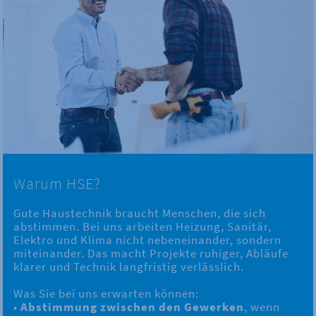
Warum HSE?
Gute Haustechnik braucht Menschen, die sich
abstimmen. Bei uns arbeiten Heizung, Sanitär,
Elektro und Klima nicht nebeneinander, sondern
miteinander. Das macht Projekte ruhiger, Abläufe
klarer und Technik langfristig verlässlich.
Was Sie bei uns erwarten können:
•
Abstimmung zwischen den Gewerken
, wenn