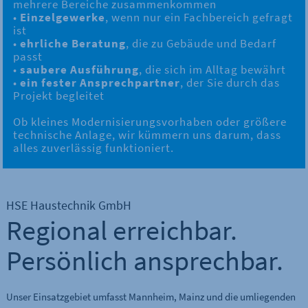
mehrere Bereiche zusammenkommen
•
Einzelgewerke
, wenn nur ein Fachbereich gefragt
ist
•
ehrliche Beratung
, die zu Gebäude und Bedarf
passt
•
saubere Ausführung
, die sich im Alltag bewährt
•
ein fester Ansprechpartner
, der Sie durch das
Projekt begleitet
Ob kleines Modernisierungsvorhaben oder größere
technische Anlage, wir kümmern uns darum, dass
alles zuverlässig funktioniert.
HSE Haustechnik GmbH
Regional erreichbar.
Persönlich ansprechbar.
Unser Einsatzgebiet umfasst Mannheim, Mainz und die umliegenden